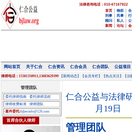
法律咨询电话：010-67167922
首页
│
物权
│
合
刑事
│
民事
│
行
顾问
│
私人
│
公
新闻
│
论坛
│
会
网站首页
关于仁合
仁合资讯
仁合会员
仁合团队
公益项目
律师电话：15301350911,13683629399
【新闻动态】
【会员专栏】
【热点关注】
【法
管理团队
仁合公益与法律研究中心
·委托律师指南
·委托律师流程
·律师收费标准
·律师团队
月19日
·案件委托:
bjlawinfo@126.com
首席合伙人律师
管理团队