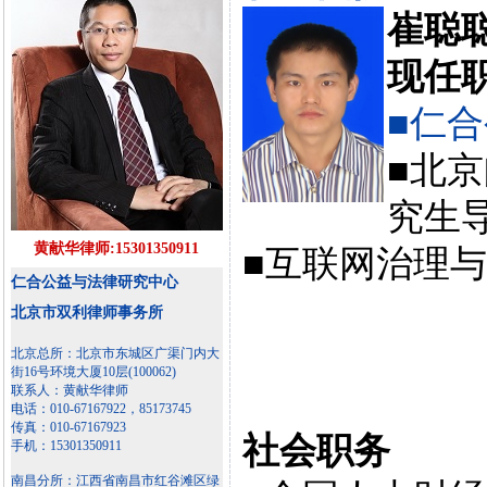
崔聪
现任
■仁
■北
究生
黄献华律师:15301350911
■互联网治理
仁合公益与法律研究中心
北京市双利律师事务所
北京总所：北京市东城区广渠门内大
街16号环境大厦10层(100062)
联系人：黄献华律师
电话：010-67167922，85173745
传真：010-67167923
社会职务
手机：15301350911
南昌分所：江西省南昌市红谷滩区绿