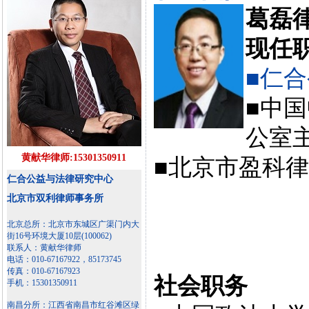
葛磊
现任
■仁
■中
公室
黄献华律师:15301350911
■北京市盈科
仁合公益与法律研究中心
北京市双利律师事务所
北京总所：北京市东城区广渠门内大
街16号环境大厦10层(100062)
联系人：黄献华律师
电话：010-67167922，85173745
传真：010-67167923
社会职务
手机：15301350911
南昌分所：江西省南昌市红谷滩区绿