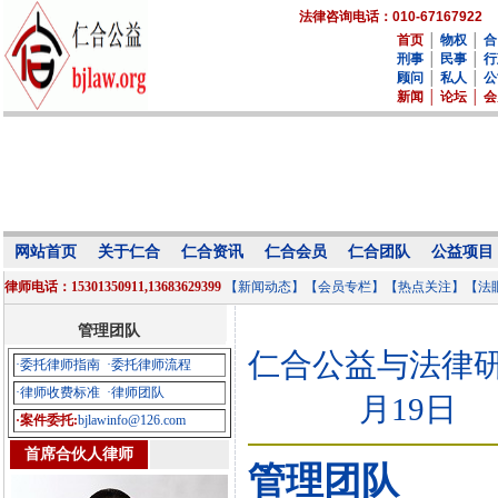
法律咨询电话：010-67167922
首页
│
物权
│
合
刑事
│
民事
│
行
顾问
│
私人
│
公
新闻
│
论坛
│
会
网站首页
关于仁合
仁合资讯
仁合会员
仁合团队
公益项目
律师电话：15301350911,13683629399
【新闻动态】
【会员专栏】
【热点关注】
【法
管理团队
仁合公益与法律研究中心
·委托律师指南
·委托律师流程
·律师收费标准
·律师团队
月19日
·案件委托:
bjlawinfo@126.com
首席合伙人律师
管理团队