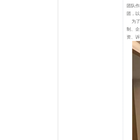
团队作
团，以
为了更
制、企
资、诉