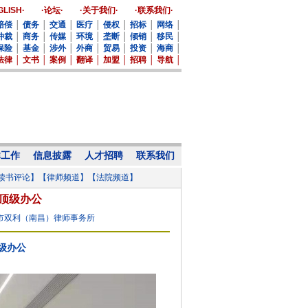
GLISH·
·论坛·
·关于我们·
·联系我们·
赔偿
│
债务
│
交通
│
医疗
│
侵权
│
招标
│
网络
│
仲裁
│
商务
│
传媒
│
环境
│
垄断
│
倾销
│
移民
│
保险
│
基金
│
涉外
│
外商
│
贸易
│
投资
│
海商
│
法律
│
文书
│
案例
│
翻译
│
加盟
│
招聘
│
导航
│
群工作
信息披露
人才招聘
联系我们
读书评论】
【律师频道】
【法院频道】
顶级办公
市双利（南昌）律师事务所
级办公