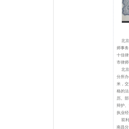
北京市
师事务
十佳律
市律师
北京市
分所办
米，交
格的法
历。部
辩护、
执业经
双利所
南昌分