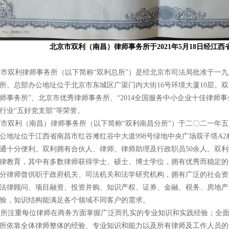
北京市双利（南昌）律师事务所于2021年5月18日经江
双利律师事务所（以下简称“双利总所”）是经北京市司法局批准于一九
所。总部办公地址位于北京市东城区广渠门内大街16号环境大厦10层。双利
师事务所”、北京市优秀律师事务所、“2014全国服务中小企业十佳律师
行业“五好党支部”等荣誉。
双利（南昌）律师事务所（以下简称“双利南昌分所”）于二〇二一年五
公地址位于江西省南昌市红谷滩红谷中大道998号绿地中央广场双子塔A2栋
通十分便利。双利拥有合伙人、律师、律师助理及行政职员50余人。双
律教育，其中有多数律师获得学士、硕士、博士学位，拥有优秀而稳定的
分律师曾供职于政府机关、司法机关和法学研究机构，拥有广泛的社会资
法律顾问、项目融资、投资并购、知识产权、证券、金融、税务、房地产
验，知识结构能满足各个领域不同客户的需求。
注重每位律师在商务方面掌握广泛而扎实的专业知识和实践经验；全面
所依靠全体律师整体的经验、专业知识和能力以及所有律师及工作人员的