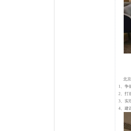
北京
1、争
2、打
3、实
4、建