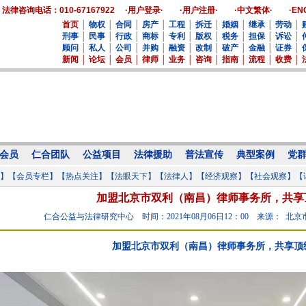
法律咨询电话：010-67167922
·用户登录·
·用户注册·
·中文繁体·
·EN
首页
│
物权
│
合同
│
房产
│
工程
│
拆迁
│
婚姻
│
继承
│
劳动
│
刑事
│
民事
│
行政
│
商标
│
专利
│
版权
│
税务
│
担保
│
诉讼
│
顾问
│
私人
│
公司
│
并购
│
融资
│
改制
│
破产
│
金融
│
证券
│
新闻
│
论坛
│
会员
│
律师
│
业务
│
咨询
│
指南
│
流程
│
收费
│
会员
仁合团队
公益项目
法律援助
普法宣传
典型案例
党
】
【会员专栏】
【热点关注】
【法眼天下】
【法律人】
【经济观察】
【社会观察】
【
加盟北京市双利（南昌）律师事务所，共享
仁合公益与法律研究中心
时间：2021年08月06日12：00
来源： 北京
加盟北京市双利（南昌）律师事务所，共享顶