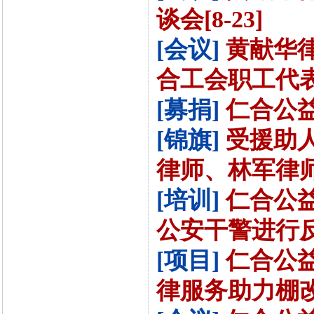
谈会[8-23]
[会议]
黄献华
合工会职工代表大
[募捐]
仁合公益
[锦旗]
受援助
律师、林军律师送
[培训]
仁合公
公安干警进行反家
[项目]
仁合公
律服务助力棚改征