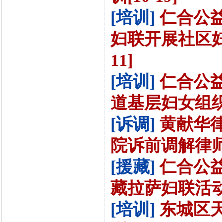
[培训]
仁合公
妇联开展社区妇
11]
[培训]
仁合公
道基层妇女组织
[诉调]
黄献华
院诉前调解律师
[援藏]
仁合公
藏拉萨妇联活动[8
[培训]
东城区