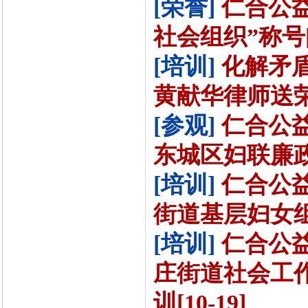
[荣誉]
仁合公
社会组织”称号[1
[培训]
化解矛
黄献华律师送荣誉
[参观]
仁合公
东城区妇联廉政教
[培训]
仁合公
街道基层妇女组织
[培训]
仁合公
庄街道社会工
训[10-19]