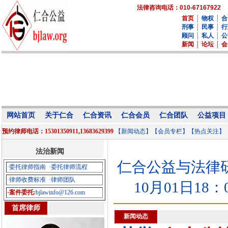
法律咨询电话：010-67167922
首页
│
物权
│
合
刑事
│
民事
│
行
顾问
│
私人
│
公
新闻
│
论坛
│
会
网站首页
关于仁合
仁合资讯
仁合会员
仁合团队
公益项目
预约律师电话：15301350911,13683629399
【新闻动态】
【会员专栏】
【热点关注】
法治新闻
仁合公益与法律研究中
·委托律师指南
·委托律师流程
·律师收费标准
·律师团队
10月01日18：
·案件委托:
bjlawinfo@126.com
首席律师
新闻动态