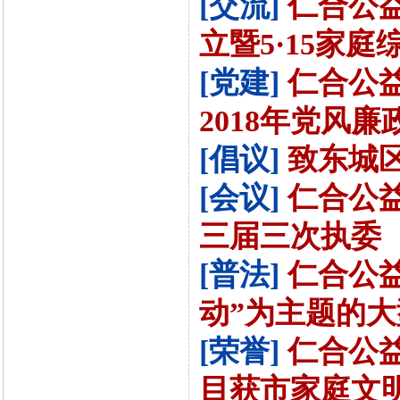
[交流]
仁合公
立暨5·15家庭
[党建]
仁合公
2018年党风廉政
[倡议]
致东城区
[会议]
仁合公
三届三次执委（扩
[普法]
仁合公
动”为主题的大
[荣誉]
仁合公
目获市家庭文明建