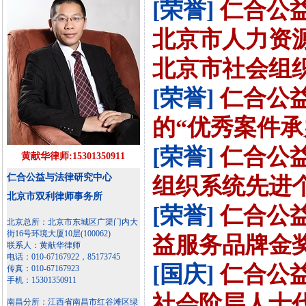
[荣誉]
仁合公
北京市人力资源和
北京市社会组
[荣誉]
仁合公
的“优秀案件承
[荣誉]
仁合公
黄献华律师:15301350911
仁合公益与法律研究中心
组织系统先进
北京市双利律师事务所
[荣誉]
仁合公
北京总所：北京市东城区广渠门内大
街16号环境大厦10层(100062)
益服务品牌金
联系人：黄献华律师
电话：010-67167922，85173745
[国庆]
仁合公
传真：010-67167923
手机：15301350911
社会阶层人士
南昌分所：江西省南昌市红谷滩区绿