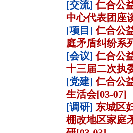
[交流]
仁合公
中心代表团座谈会[
[项目]
仁合公
庭矛盾纠纷系列报
[会议]
仁合公
十三届二次执委（
[党建]
仁合公
生活会[03-07]
[调研]
东城区
棚改地区家庭
研[03-03]