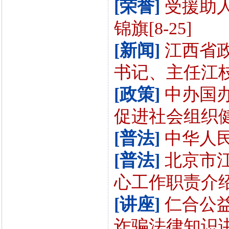
[荣誉]
受援助
锦旗[8-25]
[新闻]
江西省
书记、主任江枝
[政策]
中办国
促进社会组织健
[普法]
中华人民
[普法]
北京市
心工作职责介绍[
[讲座]
仁合公
诈骗法律知识讲座[