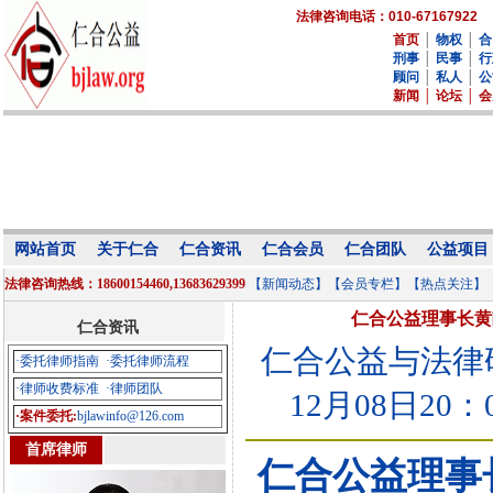
法律咨询电话：010-67167922
首页
│
物权
│
合
刑事
│
民事
│
行
顾问
│
私人
│
公
新闻
│
论坛
│
会
网站首页
关于仁合
仁合资讯
仁合会员
仁合团队
公益项目
法律咨询热线：18600154460,13683629399
【新闻动态】
【会员专栏】
【热点关注】
仁合公益理事长黄
仁合资讯
仁合公益与法律研究中
·委托律师指南
·委托律师流程
·律师收费标准
·律师团队
12月08日20：
·案件委托:
bjlawinfo@126.com
首席律师
仁合公益理事