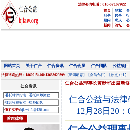
法律咨询电话：010-67167922
首页
│
物权
│
合
刑事
│
民事
│
行
顾问
│
私人
│
公
新闻
│
论坛
│
会
网站首页
关于仁合
仁合资讯
仁合会员
仁合团队
公益项目
法律咨询热线：18600154460,13683629399
【新闻动态】
【会员专栏】
【热点关注】
仁合公益理事长黄献华出席新修
仁合资讯
·委托律师指南
·委托律师流程
仁合公益与法律研究中
·律师收费标准
·律师团队
12月28日20：
·案件委托:
bjlawinfo@126.com
首席律师
仁合公益理事