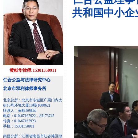
共和国中小企
黄献华律师:15301350911
仁合公益与法律研究中心
北京市双利律师事务所
北京总所：北京市东城区广渠门内大
街16号环境大厦10层(100062)
联系人：黄献华律师
电话：010-67167922，85173745
传真：010-67167923
手机：15301350911
南昌分所：江西省南昌市红谷滩区绿