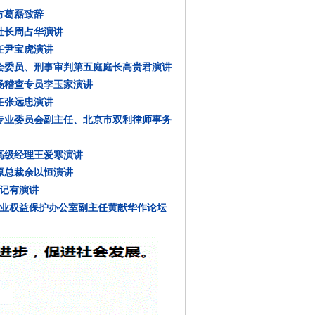
方葛磊致辞
社长周占华演讲
任尹宝虎演讲
员会委员、刑事审判第五庭庭长高贵君演讲
场稽查专员李玉家演讲
任张远忠演讲
叉专业委员会副主任、北京市双利律师事务
高级经理王爱寒演讲
原总裁余以恒演讲
李记有演讲
企业权益保护办公室副主任黄献华作论坛