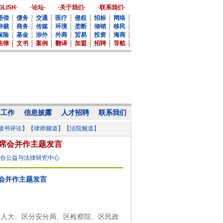
GLISH·
·论坛·
·关于我们·
·联系我们·
赔偿
│
债务
│
交通
│
医疗
│
侵权
│
招标
│
网络
│
仲裁
│
商务
│
传媒
│
环境
│
垄断
│
倾销
│
移民
│
保险
│
基金
│
涉外
│
外商
│
贸易
│
投资
│
海商
│
法律
│
文书
│
案例
│
翻译
│
加盟
│
招聘
│
导航
│
群工作
信息披露
人才招聘
联系我们
读书评论】
【律师频道】
【法院频道】
联席会并作主题发言
仁合公益与法律研究中心
席会并作主题发言
城区人大、区分安分局、区检察院、区民政