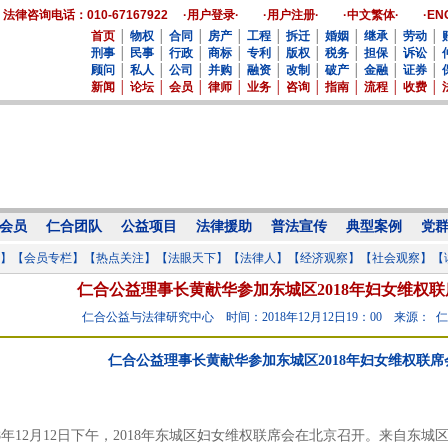
法律咨询电话：010-67167922
·用户登录·
·用户注册·
·中文繁体·
·EN
首页
│
物权
│
合同
│
房产
│
工程
│
拆迁
│
婚姻
│
继承
│
劳动
│
刑事
│
民事
│
行政
│
商标
│
专利
│
版权
│
税务
│
担保
│
诉讼
│
顾问
│
私人
│
公司
│
并购
│
融资
│
改制
│
破产
│
金融
│
证券
│
新闻
│
论坛
│
会员
│
律师
│
业务
│
咨询
│
指南
│
流程
│
收费
│
会员
仁合团队
公益项目
法律援助
普法宣传
典型案例
党
】
【会员专栏】
【热点关注】
【法眼天下】
【法律人】
【经济观察】
【社会观察】
【
仁合公益理事长黄献华参加东城区2018年妇女维权
仁合公益与法律研究中心
时间：2018年12月12日19：00
来源： 
仁合公益理事长黄献华参加东城区2018年妇女维权联
8年12月12日下午，2018年东城区妇女维权联席会在北京召开。来自东