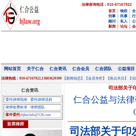
法律咨询电话：010-67167922
首页
│
物权
│
合
刑事
│
民事
│
行
顾问
│
私人
│
公
新闻
│
论坛
│
会
网站首页
关于仁合
仁合资讯
仁合会员
仁合团队
公益项目
法律热线：010-67167922,13683629399
【新闻动态】
【会员专栏】
【热点关注】
【法
司法部关于
仁合资讯
仁合公益与法律
·委托律师指南
·委托律师流程
·律师收费标准
·律师团队
·案件委托:
bjlawinfo@126.com
首席律师
司法部关于印