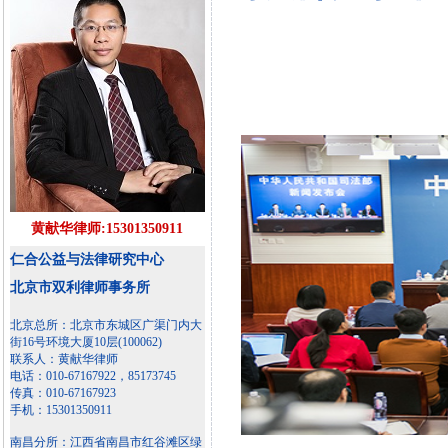
黄献华律师:15301350911
仁合公益与法律研究中心
北京市双利律师事务所
北京总所：北京市东城区广渠门内大
街16号环境大厦10层(100062)
联系人：黄献华律师
电话：010-67167922，85173745
传真：010-67167923
手机：15301350911
南昌分所：江西省南昌市红谷滩区绿