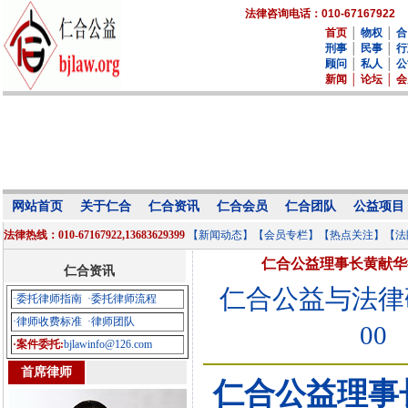
法律咨询电话：010-67167922
首页
│
物权
│
合
刑事
│
民事
│
行
顾问
│
私人
│
公
新闻
│
论坛
│
会
网站首页
关于仁合
仁合资讯
仁合会员
仁合团队
公益项目
法律热线：010-67167922,13683629399
【新闻动态】
【会员专栏】
【热点关注】
【法
仁合公益理事长黄献华
仁合资讯
仁合公益与法律
·委托律师指南
·委托律师流程
·律师收费标准
·律师团队
00
·案件委托:
bjlawinfo@126.com
首席律师
仁合公益理事